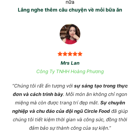
nữa
Lắng nghe thêm câu chuyện về mỗi bữa ăn
Mrs Lan
Công Ty TNHH Hoàng Phương
“Chúng tôi rất ấn tượng với
sự sáng tạo trong thực
, và
“Tạ
đơn và cách trình bày
. Mỗi món ăn không chỉ ngon
món
bạ
miệng mà còn được trang trí đẹp mắt.
Sự chuyên
iên
gia
nghiệp và chu đáo của đội ngũ Circle Food
đã giúp
xếp.
xíu
chúng tôi tiết kiệm thời gian và công sức, đồng thời
h vụ
cao
đảm bảo sự thành công của sự kiện.”
lớn
te