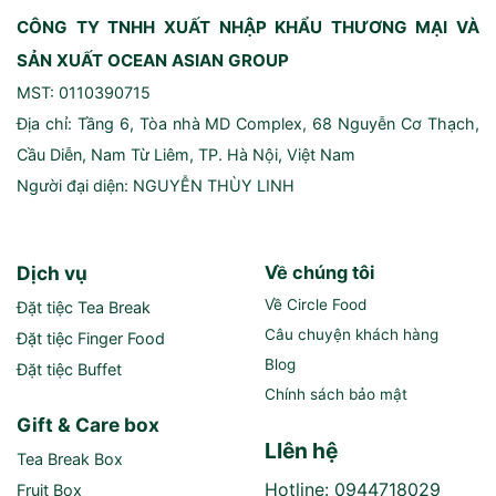
CÔNG TY TNHH XUẤT NHẬP KHẨU THƯƠNG MẠI VÀ
SẢN XUẤT OCEAN ASIAN GROUP
MST: 0110390715
Địa chỉ: Tầng 6, Tòa nhà MD Complex, 68 Nguyễn Cơ Thạch,
Cầu Diễn, Nam Từ Liêm, TP. Hà Nội, Việt Nam
Người đại diện: NGUYỄN THÙY LINH
Dịch vụ
Về chúng tôi
Về Circle Food
Đặt tiệc Tea Break
Câu chuyện khách hàng
Đặt tiệc Finger Food
Blog
Đặt tiệc Buffet
Chính sách bảo mật
Gift & Care box
LIên hệ
Tea Break Box
Hotline: 0944718029
Fruit Box