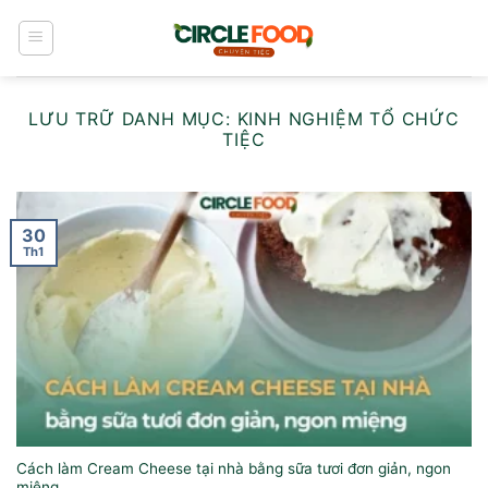
Bỏ
qua
nội
dung
LƯU TRỮ DANH MỤC:
KINH NGHIỆM TỔ CHỨC
TIỆC
30
Th1
Cách làm Cream Cheese tại nhà bằng sữa tươi đơn giản, ngon
miệng