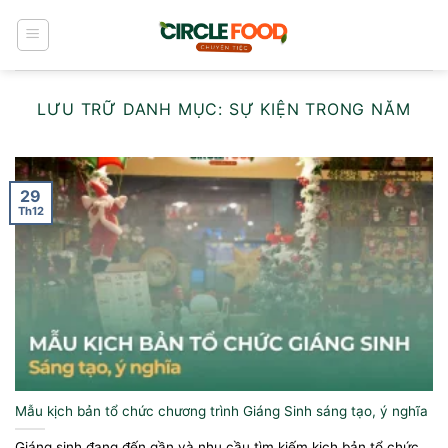
Bỏ
qua
nội
dung
LƯU TRỮ DANH MỤC:
SỰ KIỆN TRONG NĂM
29
Th12
Mẫu kịch bản tổ chức chương trình Giáng Sinh sáng tạo, ý nghĩa
Giáng sinh đang đến gần và nhu cầu tìm kiếm kịch bản tổ chức