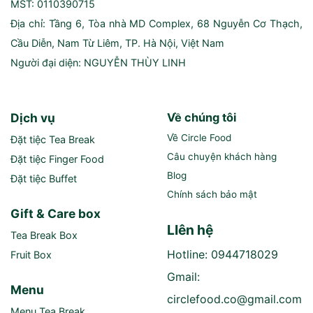
MST: 0110390715
Địa chỉ: Tầng 6, Tòa nhà MD Complex, 68 Nguyễn Cơ Thạch,
Cầu Diễn, Nam Từ Liêm, TP. Hà Nội, Việt Nam
Người đại diện: NGUYỄN THÙY LINH
Dịch vụ
Về chúng tôi
Về Circle Food
Đặt tiệc Tea Break
Câu chuyện khách hàng
Đặt tiệc Finger Food
Blog
Đặt tiệc Buffet
Chính sách bảo mật
Gift & Care box
LIên hệ
Tea Break Box
Hotline: 0944718029
Fruit Box
Gmail:
Menu
circlefood.co@gmail.com
Menu Tea Break