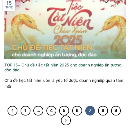
15
Th12
TOP 15+ Chủ đề tiệc tất niên 2025 cho doanh nghiệp ấn tượng,
độc đáo
Chủ đề tiệc tất niên luôn là yếu tố được doanh nghiệp quan tâm
mỗi
1
…
4
5
6
7
8
9