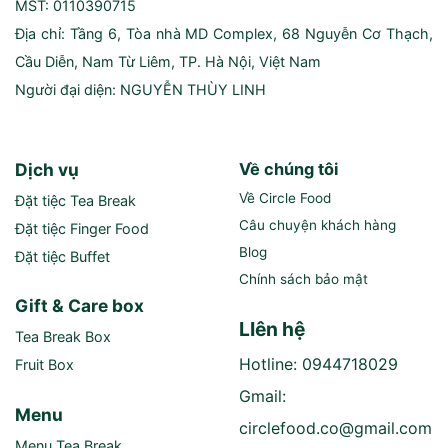
MST: 0110390715
Địa chỉ: Tầng 6, Tòa nhà MD Complex, 68 Nguyễn Cơ Thạch,
Cầu Diễn, Nam Từ Liêm, TP. Hà Nội, Việt Nam
Người đại diện: NGUYỄN THÙY LINH
Dịch vụ
Về chúng tôi
Về Circle Food
Đặt tiệc Tea Break
Câu chuyện khách hàng
Đặt tiệc Finger Food
Blog
Đặt tiệc Buffet
Chính sách bảo mật
Gift & Care box
LIên hệ
Tea Break Box
Hotline: 0944718029
Fruit Box
Gmail:
Menu
circlefood.co@gmail.com
Menu Tea Break