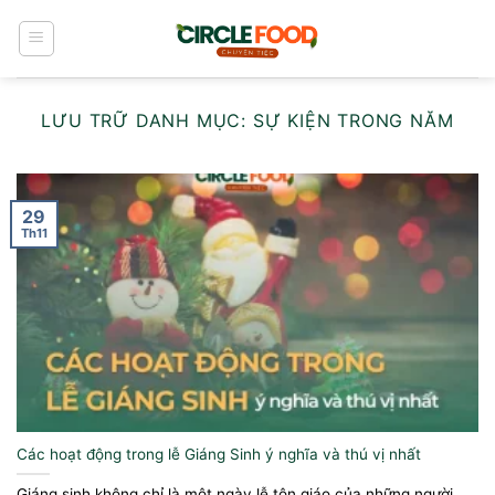
Bỏ
qua
nội
dung
LƯU TRỮ DANH MỤC:
SỰ KIỆN TRONG NĂM
29
Th11
Các hoạt động trong lễ Giáng Sinh ý nghĩa và thú vị nhất
Giáng sinh không chỉ là một ngày lễ tôn giáo của những người