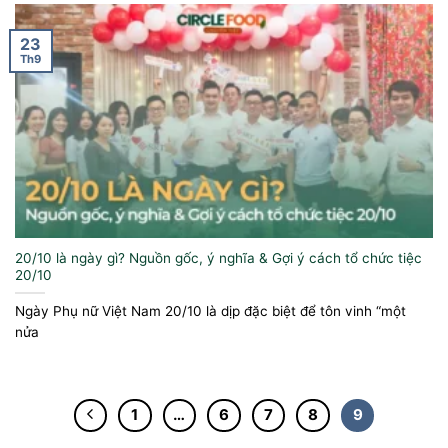
23
Th9
20/10 là ngày gì? Nguồn gốc, ý nghĩa & Gợi ý cách tổ chức tiệc
20/10
Ngày Phụ nữ Việt Nam 20/10 là dịp đặc biệt để tôn vinh “một
nửa
1
…
6
7
8
9