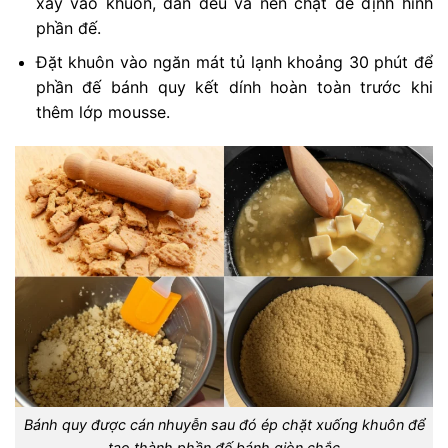
xay vào khuôn, dàn đều và nén chặt để định hình
phần đế.
Đặt khuôn vào ngăn mát tủ lạnh khoảng 30 phút để
phần đế bánh quy kết dính hoàn toàn trước khi
thêm lớp mousse.
Bánh quy được cán nhuyễn sau đó ép chặt xuống khuôn để
tạo thành phần đế bánh giòn chắc