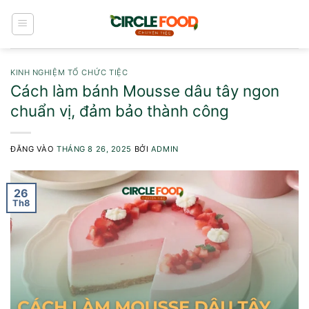
Bỏ
qua
nội
dung
KINH NGHIỆM TỔ CHỨC TIỆC
Cách làm bánh Mousse dâu tây ngon
chuẩn vị, đảm bảo thành công
ĐĂNG VÀO
THÁNG 8 26, 2025
BỞI
ADMIN
26
Th8