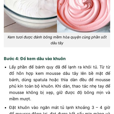
Kem tươi được đánh bông mềm hòa quyện cùng phần sốt
dâu tây
Bước 4: Đổ kem dâu vào khuôn
Lấy phần đế bánh quy đã để lạnh ra khỏi tủ. Từ từ
đổ hỗn hợp kem mousse dâu tây lên bề mặt đế
bánh, dùng spatula hoặc thìa dàn đều để mousse
phủ kín toàn bộ khuôn. Khi dàn, thao tác nhẹ tay để
mousse không bị xẹp, giữ được độ bông mịn và
mềm mượt.
Đặt khuôn vào ngăn mát tủ lạnh khoảng 3 – 4 giờ
để mousse đông lại, đạt được kết cấu mịn màng và