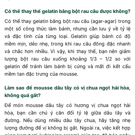
Có thể thay thế gelatin bằng bột rau câu được không?
Có thể thay gelatin bằng bột rau câu (agar-agar) trong
một số công thức làm bánh, nhưng cần lưu ý về tỷ lệ
và đặc tính của từng loại. Gelatin giúp bánh có độ
mềm mịn, dẻo nhẹ, trong khi rau câu đông đặc nhanh
và chắc hơn nhiều. Vì vậy, khi thay thế, bạn nên giảm
lượng bột rau câu xuống khoảng 1/3 – 1/2 so với
gelatin để tránh làm bánh bị cứng và mất đi kết cấu
mềm tan đặc trưng của mousse.
Làm sao để mousse dâu tây có vị chua ngọt hài hòa,
không quá gắt?
Để món mousse dâu tây có hương vị chua ngọt hài
hòa, bạn cần chú ý cân đối tỷ lệ giữa dâu tây và
đường. Nếu dùng nhiều dâu tây chua, hãy tăng nhẹ
lượng đường để vị không bị gắt. Ngoài ra, việc kết hợp