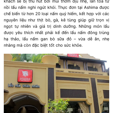
khách sẽ bị thu hút bởi mùi thơm dịu nhẹ, lan tỏa từ
nồi lẩu nấm nghi ngút khói. Thực đơn tại Ashima được
chế biến từ hơn 20 loại nấm quý hiếm, kết hợp với các
nguyên liệu như thịt bò, gà, kê tùng giúp giữ trọn vị
ngọt tự nhiên và giá trị dinh dưỡng. Những món lẩu
được yêu thích nhất phải kể đến lẩu nấm đông trùng
hạ thảo, lẩu nấm gan bò sữa đỏ – vừa dễ ăn, nhẹ
nhàng mà còn đặc biệt tốt cho sức khỏe.