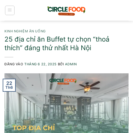
Bỏ
qua
nội
dung
KINH NGHIỆM ĂN UỐNG
25 địa chỉ ăn Buffet tự chọn “thoả
thích” đáng thử nhất Hà Nội
ĐĂNG VÀO
THÁNG 6 22, 2025
BỞI
ADMIN
22
Th6