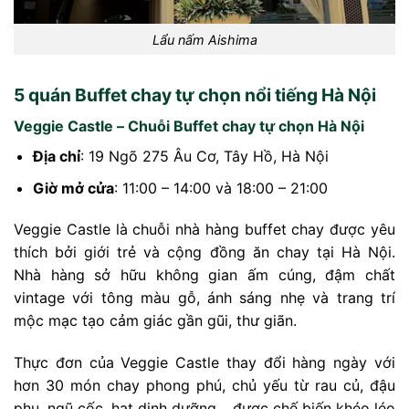
Lẩu nấm Aishima
5 quán Buffet chay tự chọn nổi tiếng Hà Nội
Veggie Castle – Chuỗi Buffet chay tự chọn Hà Nội
Địa chỉ
: 19 Ngõ 275 Âu Cơ, Tây Hồ, Hà Nội
Giờ mở cửa
: 11:00 – 14:00 và 18:00 – 21:00
Veggie Castle là chuỗi nhà hàng buffet chay được yêu
thích bởi giới trẻ và cộng đồng ăn chay tại Hà Nội.
Nhà hàng sở hữu không gian ấm cúng, đậm chất
vintage với tông màu gỗ, ánh sáng nhẹ và trang trí
mộc mạc tạo cảm giác gần gũi, thư giãn.
Thực đơn của Veggie Castle thay đổi hàng ngày với
hơn 30 món chay phong phú, chủ yếu từ rau củ, đậu
phụ, ngũ cốc, hạt dinh dưỡng… được chế biến khéo léo