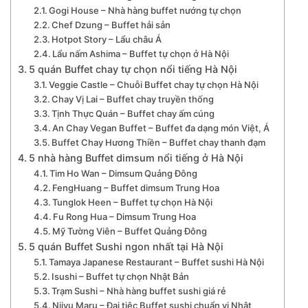
Gogi House – Nhà hàng buffet nướng tự chọn
Chef Dzung – Buffet hải sản
Hotpot Story – Lẩu châu Á
Lẩu nấm Ashima – Buffet tự chọn ở Hà Nội
5 quán Buffet chay tự chọn nổi tiếng Hà Nội
Veggie Castle – Chuỗi Buffet chay tự chọn Hà Nội
Chay Vị Lai – Buffet chay truyền thống
Tịnh Thực Quán – Buffet chay ấm cúng
An Chay Vegan Buffet – Buffet đa dạng món Việt, Á
Buffet Chay Hương Thiền – Buffet chay thanh đạm
5 nhà hàng Buffet dimsum nổi tiếng ở Hà Nội
Tim Ho Wan – Dimsum Quảng Đông
FengHuang – Buffet dimsum Trung Hoa
Tunglok Heen – Buffet tự chọn Hà Nội
Fu Rong Hua – Dimsum Trung Hoa
Mỹ Tường Viên – Buffet Quảng Đông
5 quán Buffet Sushi ngon nhất tại Hà Nội
Tamaya Japanese Restaurant – Buffet sushi Hà Nội
Isushi – Buffet tự chọn Nhật Bản
Trạm Sushi – Nhà hàng buffet sushi giá rẻ
Nijyu Maru – Đại tiệc Buffet sushi chuẩn vị Nhật