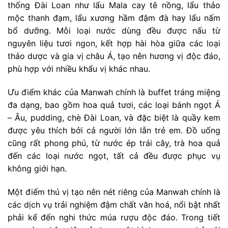
thống Đài Loan như lẩu Mala cay tê nồng, lẩu thảo
mộc thanh đạm, lẩu xương hầm đậm đà hay lẩu nấm
bổ dưỡng. Mỗi loại nước dùng đều được nấu từ
nguyên liệu tươi ngon, kết hợp hài hòa giữa các loại
thảo dược và gia vị châu Á, tạo nên hương vị độc đáo,
phù hợp với nhiều khẩu vị khác nhau.
Ưu điểm khác của Manwah chính là buffet tráng miệng
đa dạng, bao gồm hoa quả tươi, các loại bánh ngọt Á
– Âu, pudding, chè Đài Loan, và đặc biệt là quầy kem
được yêu thích bởi cả người lớn lẫn trẻ em. Đồ uống
cũng rất phong phú, từ nước ép trái cây, trà hoa quả
đến các loại nước ngọt, tất cả đều được phục vụ
không giới hạn.
Một điểm thú vị tạo nên nét riêng của Manwah chính là
các dịch vụ trải nghiệm đậm chất văn hoá, nổi bật nhất
phải kể đến nghi thức múa rượu độc đáo. Trong tiết