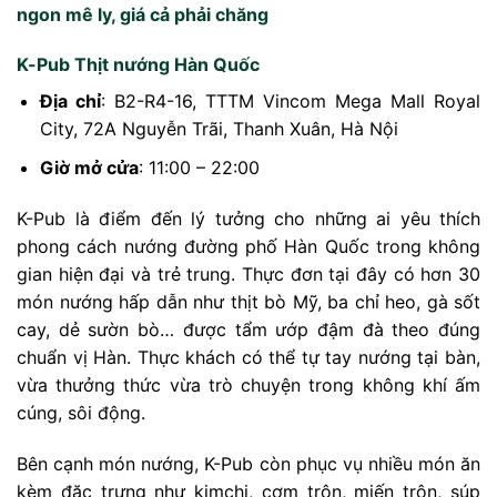
ngon mê ly, giá cả phải chăng
K-Pub Thịt nướng Hàn Quốc
Địa chỉ
: B2-R4-16, TTTM Vincom Mega Mall Royal
City, 72A Nguyễn Trãi, Thanh Xuân, Hà Nội
Giờ mở cửa
: 11:00 – 22:00
K-Pub là điểm đến lý tưởng cho những ai yêu thích
phong cách nướng đường phố Hàn Quốc trong không
gian hiện đại và trẻ trung. Thực đơn tại đây có hơn 30
món nướng hấp dẫn như thịt bò Mỹ, ba chỉ heo, gà sốt
cay, dẻ sườn bò… được tẩm ướp đậm đà theo đúng
chuẩn vị Hàn. Thực khách có thể tự tay nướng tại bàn,
vừa thưởng thức vừa trò chuyện trong không khí ấm
cúng, sôi động.
Bên cạnh món nướng, K-Pub còn phục vụ nhiều món ăn
kèm đặc trưng như kimchi, cơm trộn, miến trộn, súp