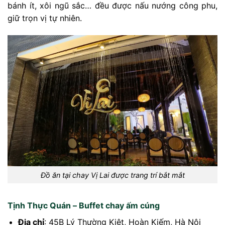
bánh ít, xôi ngũ sắc… đều được nấu nướng công phu,
giữ trọn vị tự nhiên.
Đồ ăn tại chay Vị Lai được trang trí bắt mắt
Tịnh Thực Quán – Buffet chay ấm cúng
Địa chỉ
: 45B Lý Thường Kiệt, Hoàn Kiếm, Hà Nội