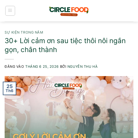
Bỏ
qua
nội
dung
SỰ KIỆN TRONG NĂM
30+ Lời cảm ơn sau tiệc thôi nôi ngắn
gọn, chân thành
ĐĂNG VÀO
THÁNG 6 25, 2026
BỞI
NGUYỄN THU HÀ
25
Th6