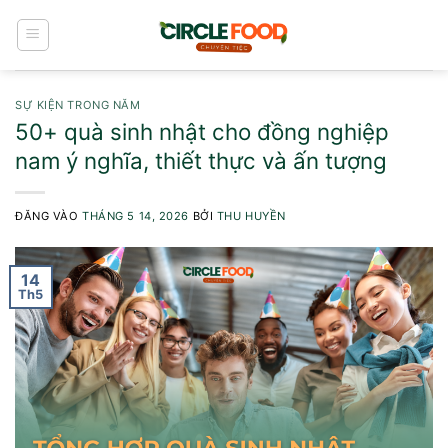
Bỏ
qua
nội
dung
SỰ KIỆN TRONG NĂM
50+ quà sinh nhật cho đồng nghiệp
nam ý nghĩa, thiết thực và ấn tượng
ĐĂNG VÀO
THÁNG 5 14, 2026
BỞI
THU HUYỀN
14
Th5