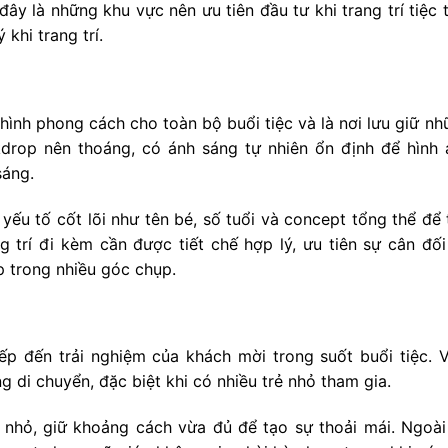
ây là những khu vực nên ưu tiên đầu tư khi trang trí tiệc 
 khi trang trí.
hình phong cách cho toàn bộ buổi tiệc và là nơi lưu giữ n
kdrop nên thoáng, có ánh sáng tự nhiên ổn định để hình 
sáng.
 yếu tố cốt lõi như tên bé, số tuổi và concept tổng thể để
ng trí đi kèm cần được tiết chế hợp lý, ưu tiên sự cân đố
p trong nhiều góc chụp.
ếp đến trải nghiệm của khách mời trong suốt buổi tiệc. V
 di chuyển, đặc biệt khi có nhiều trẻ nhỏ tham gia.
nhỏ, giữ khoảng cách vừa đủ để tạo sự thoải mái. Ngoài 