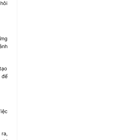
thôi
hững
ảnh
 tạo
i để
iệc
ra,