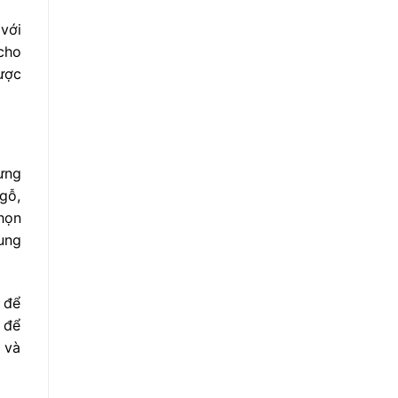
 với
cho
được
ưng
gỗ,
họn
ung
ỏ để
 để
 và