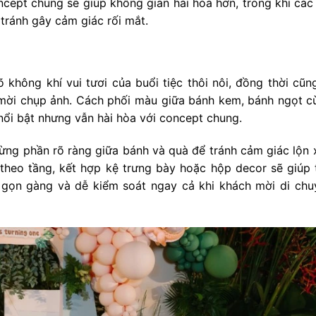
cept chung sẽ giúp không gian hài hòa hơn, trong khi các 
 tránh gây cảm giác rối mắt.
 không khí vui tươi của buổi tiệc thôi nôi, đồng thời cũn
mời chụp ảnh. Cách phối màu giữa bánh kem, bánh ngọt c
nổi bật nhưng vẫn hài hòa với concept chung.
 từng phần rõ ràng giữa bánh và quà để tránh cảm giác lộn
 theo tầng, kết hợp kệ trưng bày hoặc hộp decor sẽ giúp 
n gọn gàng và dễ kiểm soát ngay cả khi khách mời di chu