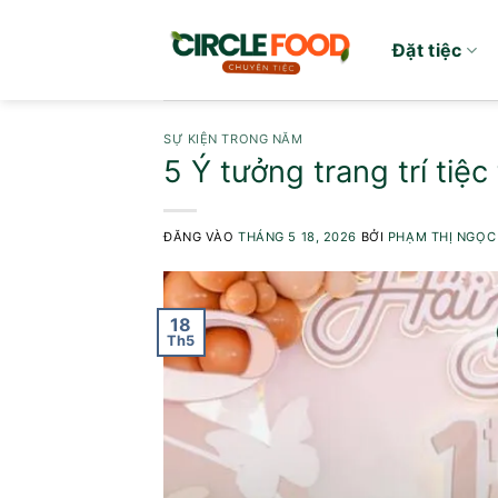
Bỏ
qua
Đặt tiệc
nội
dung
SỰ KIỆN TRONG NĂM
5 Ý tưởng trang trí tiệc
ĐĂNG VÀO
THÁNG 5 18, 2026
BỞI
PHẠM THỊ NGỌC
18
Th5