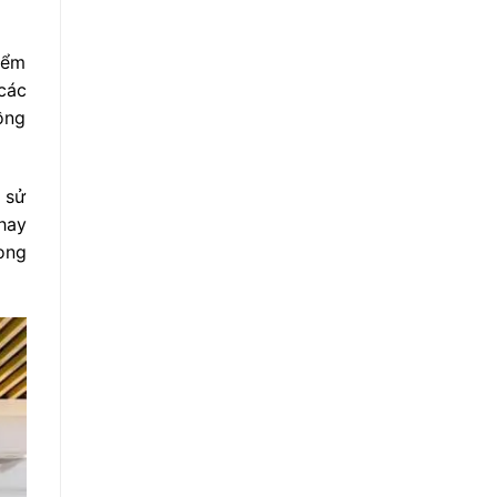
iểm
các
ồng
à sử
hay
ong