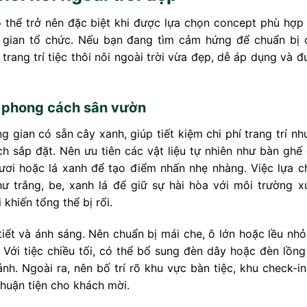
có thể trở nên đặc biệt khi được lựa chọn concept phù hợp
g gian tổ chức. Nếu bạn đang tìm cảm hứng để chuẩn bị 
 trang trí tiệc thôi nôi ngoài trời vừa đẹp, dễ áp dụng và 
rời phong cách sân vườn
gian có sẵn cây xanh, giúp tiết kiệm chi phí trang trí nh
h sắp đặt. Nên ưu tiên các vật liệu tự nhiên như bàn ghế 
tươi hoặc lá xanh để tạo điểm nhấn nhẹ nhàng. Việc lựa c
 trắng, be, xanh lá để giữ sự hài hòa với môi trường x
khiến tổng thể bị rối.
i tiết và ánh sáng. Nên chuẩn bị mái che, ô lớn hoặc lều nh
 Với tiệc chiều tối, có thể bổ sung đèn dây hoặc đèn lồng
h. Ngoài ra, nên bố trí rõ khu vực bàn tiệc, khu check-in
thuận tiện cho khách mời.