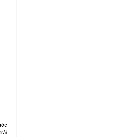
bước
trải