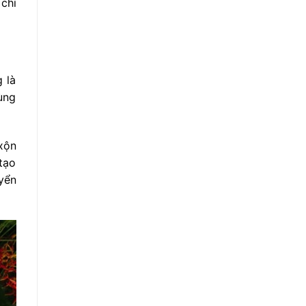
chi
g là
ùng
 xộn
tạo
yển