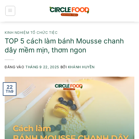
Bỏ
qua
nội
dung
KINH NGHIỆM TỔ CHỨC TIỆC
TOP 5 cách làm bánh Mousse chanh
dây mềm mịn, thơm ngon
ĐĂNG VÀO
THÁNG 9 22, 2025
BỞI
KHÁNH HUYỀN
22
Th9