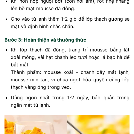
Khi hỗn hợp nguội bớt (còn hơi ấm), rót nhẹ nhàng
lên bề mặt mousse đã đông.
Cho vào tủ lạnh thêm 1-2 giờ để lớp thạch gương se
mặt và định hình chắc chắn.
Bước 3: Hoàn thiện và thưởng thức
Khi lớp thạch đã đông, trang trí mousse bằng lát
xoài mỏng, vài hạt chanh leo tươi hoặc lá bạc hà để
bắt mắt.
Thành phẩm: mousse xoài – chanh dây mát lạnh,
mousse mịn tan, vị chua ngọt hòa quyện cùng lớp
thạch vàng óng trong veo.
Dùng ngon nhất trong 1-2 ngày, bảo quản trong
ngăn mát tủ lạnh.