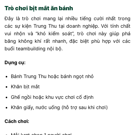
Trò chơi bịt mắt ăn bánh
Đây là trò chơi mang lại nhiều tiếng cười nhất trong
các sự kiện Trung Thu tại doanh nghiệp. Với tính chất
vui nhộn và “khó kiểm soát”, trò chơi này giúp phá
băng không khí rất nhanh, đặc biệt phù hợp với các
buổi teambuilding nội bộ.
Dụng cụ:
Bánh Trung Thu hoặc bánh ngọt nhỏ
Khăn bịt mắt
Ghế ngồi hoặc khu vực chơi cố định
Khăn giấy, nước uống (hỗ trợ sau khi chơi)
Cách chơi:
Mỗi lượt chọn 1 người chơi