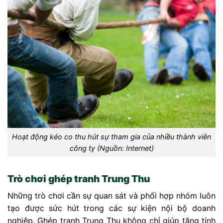
Hoạt động kéo co thu hút sự tham gia của nhiều thành viên
công ty (Nguồn: Internet)
Trò chơi ghép tranh Trung Thu
Những trò chơi cần sự quan sát và phối hợp nhóm luôn
tạo được sức hút trong các sự kiện nội bộ doanh
nghiệp. Ghép tranh Trung Thu không chỉ giúp tăng tính