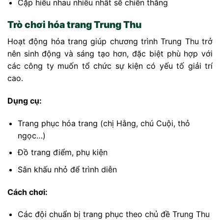
Cặp hiểu nhau nhiều nhất sẽ chiến thắng
Trò chơi hóa trang Trung Thu
Hoạt động hóa trang giúp chương trình Trung Thu trở
nên sinh động và sáng tạo hơn, đặc biệt phù hợp với
các công ty muốn tổ chức sự kiện có yếu tố giải trí
cao.
Dụng cụ:
Trang phục hóa trang (chị Hằng, chú Cuội, thỏ
ngọc…)
Đồ trang điểm, phụ kiện
Sân khấu nhỏ để trình diễn
Cách chơi:
Các đội chuẩn bị trang phục theo chủ đề Trung Thu