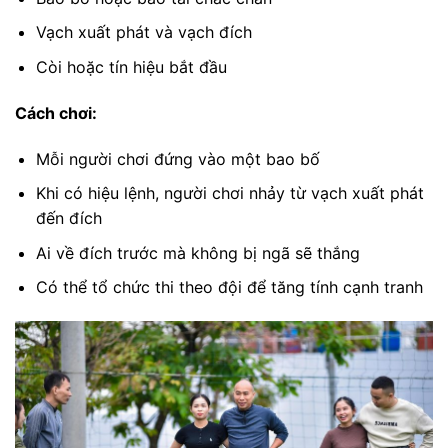
Vạch xuất phát và vạch đích
Còi hoặc tín hiệu bắt đầu
Cách chơi:
Mỗi người chơi đứng vào một bao bố
Khi có hiệu lệnh, người chơi nhảy từ vạch xuất phát
đến đích
Ai về đích trước mà không bị ngã sẽ thắng
Có thể tổ chức thi theo đội để tăng tính cạnh tranh