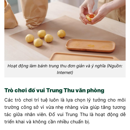
Hoạt động làm bánh trung thu đơn giản và ý nghĩa (Nguồn:
Internet)
Trò chơi đố vui Trung Thu văn phòng
Các trò chơi trí tuệ luôn là lựa chọn lý tưởng cho môi
trường công sở vì vừa nhẹ nhàng vừa giúp tăng tương
tác giữa nhân viên. Đố vui Trung Thu là hoạt động dễ
triển khai và không cần nhiều chuẩn bị.