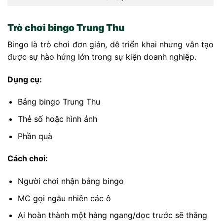
Trò chơi bingo Trung Thu
Bingo là trò chơi đơn giản, dễ triển khai nhưng vẫn tạo
được sự hào hứng lớn trong sự kiện doanh nghiệp.
Dụng cụ:
Bảng bingo Trung Thu
Thẻ số hoặc hình ảnh
Phần quà
Cách chơi:
Người chơi nhận bảng bingo
MC gọi ngẫu nhiên các ô
Ai hoàn thành một hàng ngang/dọc trước sẽ thắng