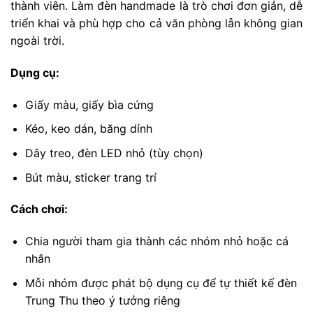
thành viên. Làm đèn handmade là trò chơi đơn giản, dễ
triển khai và phù hợp cho cả văn phòng lẫn không gian
ngoài trời.
Dụng cụ:
Giấy màu, giấy bìa cứng
Kéo, keo dán, băng dính
Dây treo, đèn LED nhỏ (tùy chọn)
Bút màu, sticker trang trí
Cách chơi:
Chia người tham gia thành các nhóm nhỏ hoặc cá
nhân
Mỗi nhóm được phát bộ dụng cụ để tự thiết kế đèn
Trung Thu theo ý tưởng riêng