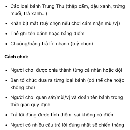
Các loại bánh Trung Thu (thập cẩm, đậu xanh, trứng
muối, trà xanh…)
Khăn bịt mắt (tuỳ chọn nếu chơi cảm nhận mùi/vị)
Thẻ ghi tên bánh hoặc bảng điểm
Chuông/bảng trả lời nhanh (tuỳ chọn)
Cách chơi:
Người chơi được chia thành từng cá nhân hoặc đội
Ban tổ chức đưa ra từng loại bánh (có thể che hoặc
không che)
Người chơi quan sát/mùi/vị và đoán tên bánh trong
thời gian quy định
Trả lời đúng được tính điểm, sai không có điểm
Người có nhiều câu trả lời đúng nhất sẽ chiến thắng