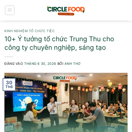
Bỏ
qua
nội
dung
KINH NGHIỆM TỔ CHỨC TIỆC
10+ Ý tưởng tổ chức Trung Thu cho
công ty chuyên nghiệp, sáng tạo
ĐĂNG VÀO
THÁNG 6 30, 2026
BỞI
ANH THƠ
30
Th6