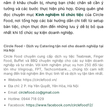
nằm ở khâu chuẩn bị, nhưng bạn chắc chắn sẽ cần ý
tưởng và các bước thực hiện phù hợp. Đừng quên ghé
đọc chuyên mục
Kinh nghiệm tổ chức tiệc
của Circle
Food, nơi tổng hợp các bài hướng dẫn chi tiết từ setup
bàn tiệc, chọn thực đơn đến những lưu ý dễ bị bỏ qua
nhất khi tổ chức sự kiện doanh nghiệp.
Circle Food – Dịch vụ Catering tận nơi cho doanh nghiệp tại
Hà Nội
Circle Food chuyên cung cấp dịch vụ tiệc Teabreak, Finger
Food, Buffet và BBQ chuyên nghiệp cho các sự kiện doanh
nghiệp và tư nhân. Với kinh nghiệm phục vụ hơn 250 đối tác
lớn như Vingroup, FPT, Techcombank…, chúng tôi cam kết
mang đến trải nghiệm ẩm thực tinh tế và dịch vụ tận tâm nhất.
Website: https://circlefood.vn/
Địa chỉ: 2 P. Hạ Yên Quyết, Yên Hòa, Hà Nội
Email:
circlefood.co@gmail.com
Hotline: 0944 718 029
Facebook:
https://www.facebook.com/circlefood12/